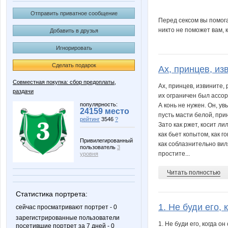
Отправить приватное сообщение
Перед сексом вы помога
никто не поможет вам, 
Добавить в друзья
Игнорировать
Сделать подарок
Ах, принцев, изв
Совместная покупка: сбор предоплаты,
Ах, принцев, извините,
раздачи
их ограничен был ассор
популярность:
А конь не нужен. Он, увы
24159 место
пусть масти белой, при
рейтинг
3546
?
Зато как ржет, косит ли
как бьет копытом, как го
Привилегированный
как соблазнительно вил
пользователь
3
простите...
уровня
Читать полностью
Статистика портрета:
1. Не буди его, к
сейчас просматривают портрет - 0
зарегистрированные пользователи
1. Не буди его, когда он 
посетившие портрет за 7 дней - 0