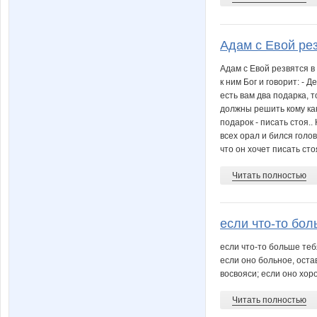
Адам с Евой резв
Адам с Евой резвятся в 
к ним Бог и говорит: - Д
есть вам два подарка, т
должны решить кому ка
подарок - писать стоя..
всех орал и бился голо
что он хочет писать стоя
Читать полностью
если что-то бол
если что-то больше теб
если оно больное, остав
восвояси; если оно хор
Читать полностью