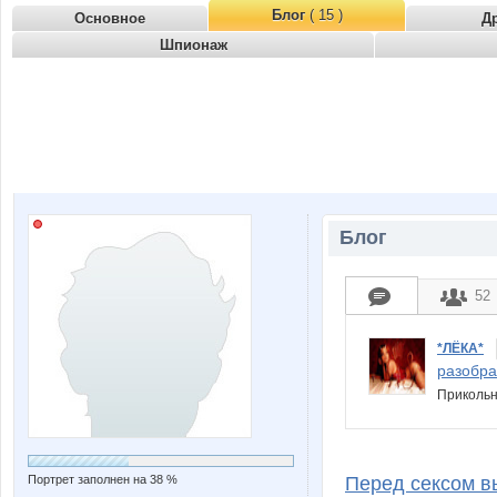
Блог
( 15 )
Основное
Д
Шпионаж
Блог
52
*ЛЁКА*
разобрал
Прикольн
Портрет заполнен на 38 %
Перед сексом вы